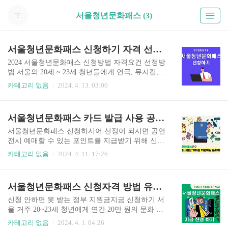
서울청년문화패스 (3)
서울청년문화패스 신청하기 자격 선정 카드발급 예매 사용방법
2024 서울청년문화패스 신청방법 자격요건 선정방
법 서울의 20세 ~ 23세 청년들에게 연극, 뮤지컬,
클래식 오페라 발레 및 무용 국악 전시 기회를 제공
카테고리 없음
2024. 4. 13. 03:00
하는 서울청년문화패스를 2024년에도 신청받고 있
습니다. 서울청년문화패스 신청 바로가기 📍일
정- 신청기간 : 2024. 3. 28.(목) 09:00 ~ 4. 17.(수) 2
서울청년문화패스 카드 발급 사용 공연 예매하는 방법 및 유의사항
3:59- 선정결과 발표 및 지급 : 2024년 5월 8일 (수)
예정- 발표일시 : '청년몽땅정보통 마이페이지' 신
서울청년문화패스 신청하시어 선정이 되시면 공연
청현황에서 확인- 발표방법 : 개별 문자 발송 및 청
전시 예매할 수 있는 포인트를 지급받기 위해 신한
년몽땅정보통 ' 마이페이지' 확인📍신청방법- 청년
계좌와 신한 서울청년문화패스 체크카드를 신청해
카테고리 없음
2024. 4. 11. 17:26
몽땅정보통 접속 후 '서울청년문화패스' 온라인 신
야 합니다. 서울청년문화패스 카드 발급 방법에 대
청 및 접수📍 지원내용- 공연예술분야 관람 지원비
해 아래와 같이 알려드립니다. 서울청년문화패스
1인당(연간) 20만 원 문화이용권(카드) 지급(신한
홈페이지 접속 서울청년문화패스 카드 발급 방
서울청년문화패스 신청자격 방법 유의사항 꿀팁영상 중위기준소득표 공고문다운받기
은행 계좌..
법 1. 서울청년문화패스 홈페이지 가입서울청년문
화패스 홈페이지에 접속로그인에서 청년몽땅정보
신청 안하면 못 받는 정부 지원금지금 신청하기 서
통 신청시 사용한 이메일주소를 아이디에 입력비
울 거주 20~23세 청년에게 연간 20만 원의 문화 관
밀번호 초기화를 눌러서 계정 설정을 하면 가입 완
람비를 지원해 주는 사업입니다. 지난해 서울에서
카테고리 없음
2024. 4. 1. 04:26
료! 2. 카드 발급서울청년문화패스 홈페이지에서